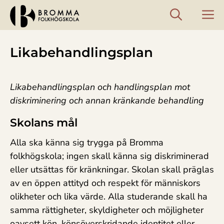
Hoppa
M
till
innehåll
Likabehandlingsplan
Likabehandlingsplan och handlingsplan mot
diskriminering och annan kränkande behandling
Skolans mål
Alla ska känna sig trygga på Bromma
folkhögskola; ingen skall känna sig diskriminerad
eller utsättas för kränkningar. Skolan skall präglas
av en öppen attityd och respekt för människors
olikheter och lika värde. Alla studerande skall ha
samma rättigheter, skyldigheter och möjligheter
oavsett kön, könsöverskridande identitet eller